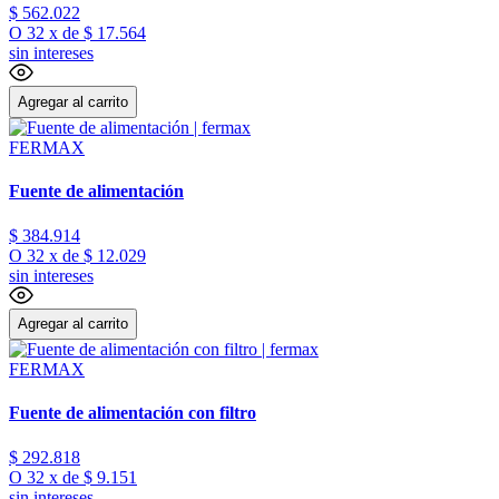
$
562
.
022
O
32
x
de
$ 17.564
sin intereses
Agregar al carrito
FERMAX
Fuente de alimentación
$
384
.
914
O
32
x
de
$ 12.029
sin intereses
Agregar al carrito
FERMAX
Fuente de alimentación con filtro
$
292
.
818
O
32
x
de
$ 9.151
sin intereses