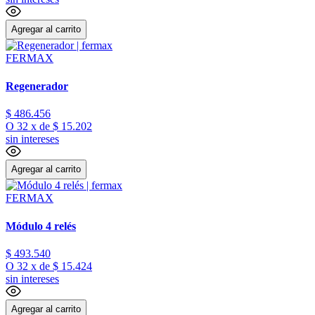
Agregar al carrito
FERMAX
Regenerador
$
486
.
456
O
32
x
de
$ 15.202
sin intereses
Agregar al carrito
FERMAX
Módulo 4 relés
$
493
.
540
O
32
x
de
$ 15.424
sin intereses
Agregar al carrito