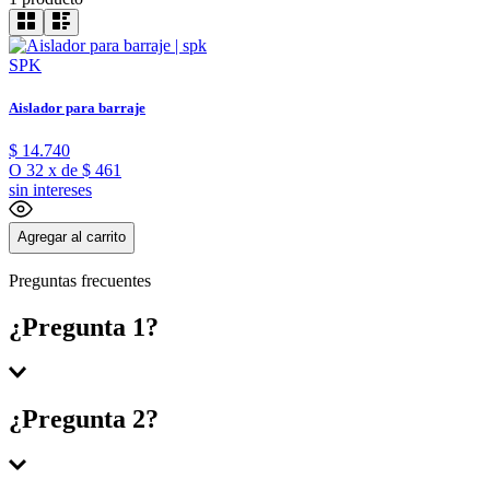
SPK
Aislador para barraje
$
14
.
740
O
32
x
de
$ 461
sin intereses
Agregar al carrito
Preguntas frecuentes
¿Pregunta 1?
Respuesta 1
¿Pregunta 2?