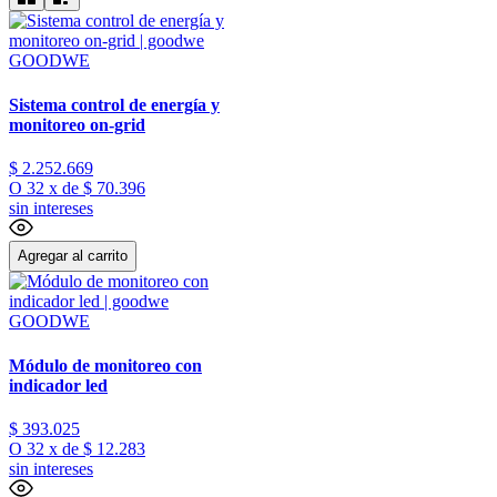
GOODWE
Sistema control de energía y
monitoreo on-grid
$
2
.
252
.
669
O
32
x
de
$ 70.396
sin intereses
Agregar al carrito
GOODWE
Módulo de monitoreo con
indicador led
$
393
.
025
O
32
x
de
$ 12.283
sin intereses