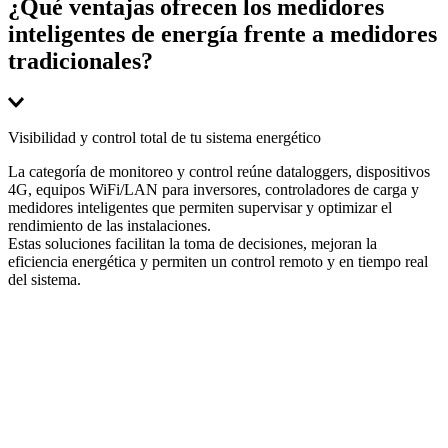
¿Qué ventajas ofrecen los medidores
baterías, evitando sobrecargas y descargas profundas. Protegen el
inteligentes de energía frente a medidores
sistema de almacenamiento y optimizan la vida útil y eficiencia del
conjunto energético.
tradicionales?
Los medidores inteligentes permiten medición en tiempo real,
Visibilidad y control total de tu sistema energético
análisis detallado del consumo, comunicación remota y gestión
La categoría de monitoreo y control reúne dataloggers, dispositivos
avanzada de la energía. Facilitan la optimización del consumo y el
4G, equipos WiFi/LAN para inversores, controladores de carga y
cumplimiento de metas de eficiencia energética.
medidores inteligentes que permiten supervisar y optimizar el
rendimiento de las instalaciones.
Estas soluciones facilitan la toma de decisiones, mejoran la
eficiencia energética y permiten un control remoto y en tiempo real
del sistema.