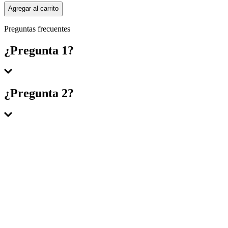
Agregar al carrito
Preguntas frecuentes
¿Pregunta 1?
Respuesta 1
¿Pregunta 2?
Respuesta 2