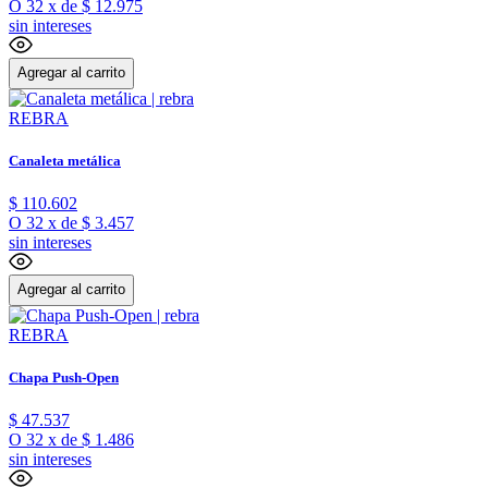
O
32
x
de
$ 12.975
sin intereses
Agregar al carrito
REBRA
Canaleta metálica
$
110
.
602
O
32
x
de
$ 3.457
sin intereses
Agregar al carrito
REBRA
Chapa Push-Open
$
47
.
537
O
32
x
de
$ 1.486
sin intereses