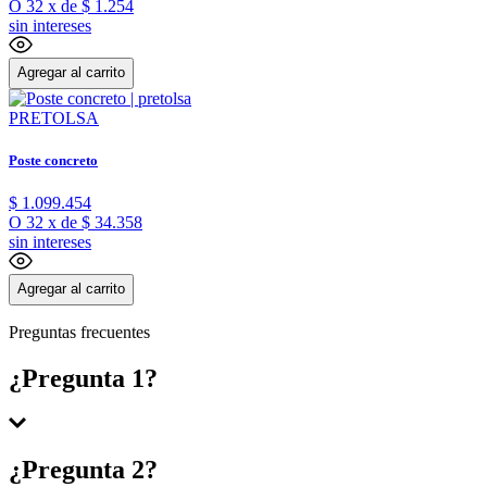
O
32
x
de
$ 1.254
sin intereses
Agregar al carrito
PRETOLSA
Poste concreto
$
1
.
099
.
454
O
32
x
de
$ 34.358
sin intereses
Agregar al carrito
Preguntas frecuentes
¿Pregunta 1?
Respuesta 1
¿Pregunta 2?