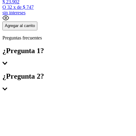
$
23
.
902
O
32
x
de
$ 747
sin intereses
Agregar al carrito
Preguntas frecuentes
¿Pregunta 1?
Respuesta 1
¿Pregunta 2?
Respuesta 2