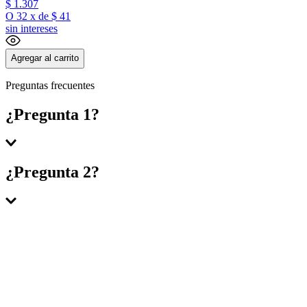
$
1
.
307
O
32
x
de
$ 41
sin intereses
Agregar al carrito
Preguntas frecuentes
¿Pregunta 1?
Respuesta 1
¿Pregunta 2?
Respuesta 2