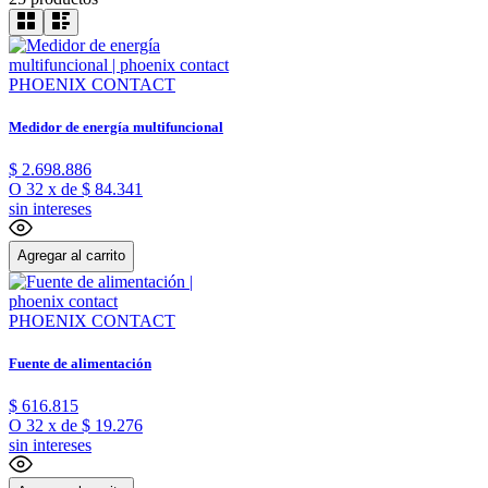
PHOENIX CONTACT
Medidor de energía multifuncional
$
2
.
698
.
886
O
32
x
de
$ 84.341
sin intereses
Agregar al carrito
PHOENIX CONTACT
Fuente de alimentación
$
616
.
815
O
32
x
de
$ 19.276
sin intereses