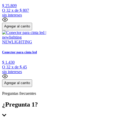
$
25
.
809
O
32
x
de
$ 807
sin intereses
Agregar al carrito
NEWLIGHTING
Conector para cinta led
$
1
.
430
O
32
x
de
$ 45
sin intereses
Agregar al carrito
Preguntas frecuentes
¿Pregunta 1?