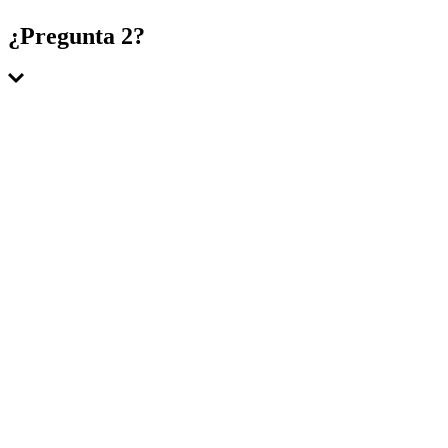
Respuesta 1
¿Pregunta 2?
Respuesta 2