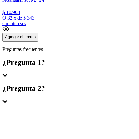
rectangular 5800 2" x 4"
$
10
.
968
O
32
x
de
$ 343
sin intereses
Agregar al carrito
Preguntas frecuentes
¿Pregunta 1?
Respuesta 1
¿Pregunta 2?
Respuesta 2