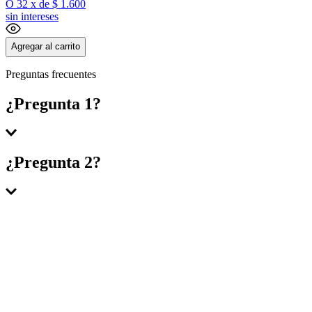
O
32
x
de
$ 1.600
sin intereses
Agregar al carrito
Preguntas frecuentes
¿Pregunta 1?
Respuesta 1
¿Pregunta 2?
Respuesta 2