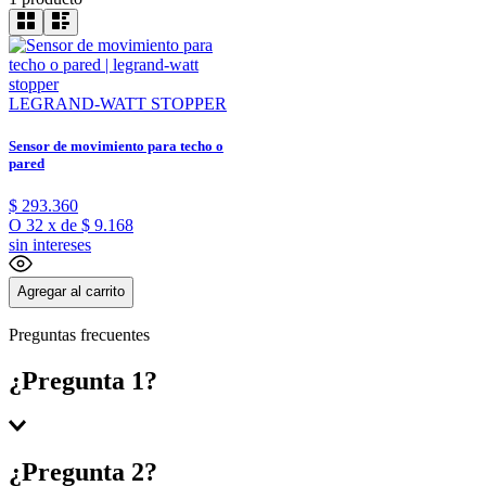
LEGRAND-WATT STOPPER
Sensor de movimiento para techo o
pared
$
293
.
360
O
32
x
de
$ 9.168
sin intereses
Agregar al carrito
Preguntas frecuentes
¿Pregunta 1?
Respuesta 1
¿Pregunta 2?