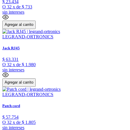
$
23
.
434
O
32
x
de
$ 733
sin intereses
Agregar al carrito
LEGRAND-ORTRONICS
Jack RJ45
$
63
.
331
O
32
x
de
$ 1.980
sin intereses
Agregar al carrito
LEGRAND-ORTRONICS
Patch cord
$
57
.
754
O
32
x
de
$ 1.805
sin intereses