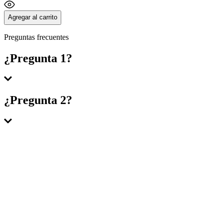
Agregar al carrito
Preguntas frecuentes
¿Pregunta 1?
Respuesta 1
¿Pregunta 2?
Respuesta 2