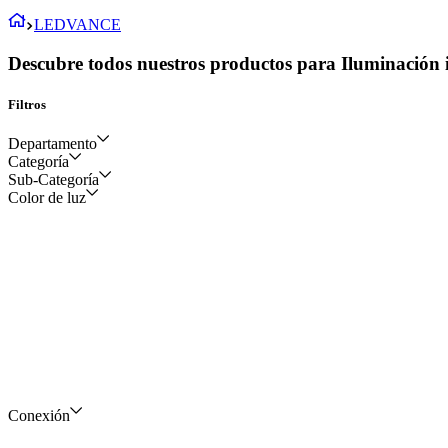
LEDVANCE
Descubre todos nuestros productos para Iluminación i
Filtros
Departamento
Categoría
Sub-Categoría
Iluminación y control
Color de luz
Alumbrado público
Tubos LED
Conexión