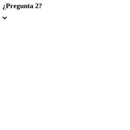
Respuesta 1
¿Pregunta 2?
Respuesta 2