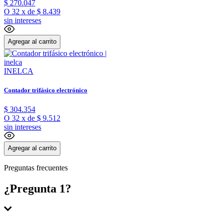
$
270
.
047
O
32
x
de
$ 8.439
sin intereses
Agregar al carrito
INELCA
Contador trifásico electrónico
$
304
.
354
O
32
x
de
$ 9.512
sin intereses
Agregar al carrito
Preguntas frecuentes
¿Pregunta 1?