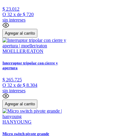
$
23
.
012
O
32
x
de
$ 720
sin intereses
Agregar al carrito
MOELLER/EATON
Interruptor tripolar con cierre y
apertura
$
265
.
725
O
32
x
de
$ 8.304
sin intereses
Agregar al carrito
HANYOUNG
Micro switch pivote grande