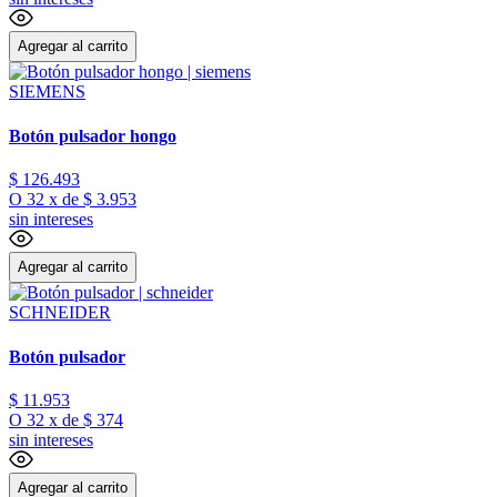
Agregar al carrito
SIEMENS
Botón pulsador hongo
$
126
.
493
O
32
x
de
$ 3.953
sin intereses
Agregar al carrito
SCHNEIDER
Botón pulsador
$
11
.
953
O
32
x
de
$ 374
sin intereses
Agregar al carrito