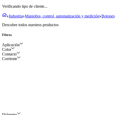
Verificando tipo de cliente...
Industria
Maniobra, control, automatización y medición
Botones,
Descubre todos nuestros productos
Filtros
Aplicación
Color
Contacto
Para tableros
Corriente
Rojo
1NC
Verde
1NA + 1NC
Negro
1NA
Verde - rojo
2NA
Amarillo
Blanco
Diámetro