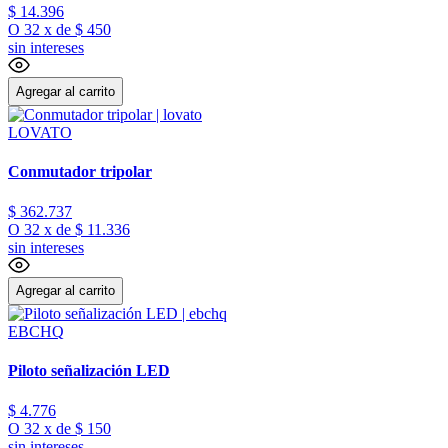
$
14
.
396
O
32
x
de
$ 450
sin intereses
Agregar al carrito
LOVATO
Conmutador tripolar
$
362
.
737
O
32
x
de
$ 11.336
sin intereses
Agregar al carrito
EBCHQ
Piloto señalización LED
$
4
.
776
O
32
x
de
$ 150
sin intereses