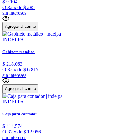
$
9
.
104
O
32
x
de
$ 285
sin intereses
Agregar al carrito
INDELPA
Gabinete metálico
$
218
.
063
O
32
x
de
$ 6.815
sin intereses
Agregar al carrito
INDELPA
Caja para contador
$
414
.
574
O
32
x
de
$ 12.956
sin intereses