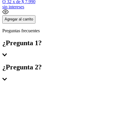
O
32
x
de
$ 7.990
sin intereses
Agregar al carrito
Preguntas frecuentes
¿Pregunta 1?
Respuesta 1
¿Pregunta 2?
Respuesta 2