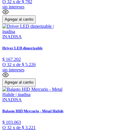
O
32
x
de
$ 782
sin intereses
Agregar al carrito
INADISA
Driver LED dimerizable
$
167
.
202
O
32
x
de
$ 5.226
sin intereses
Agregar al carrito
INADISA
Balasto HID Mercurio - Metal Halide
$
103
.
063
O
32
x
de
$ 3.221