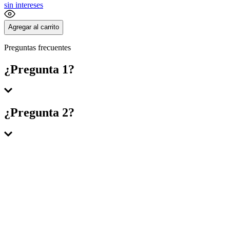
sin intereses
Agregar al carrito
Preguntas frecuentes
¿Pregunta 1?
Respuesta 1
¿Pregunta 2?
Respuesta 2