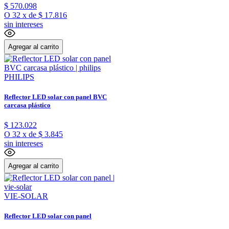
$
570
.
098
O
32
x
de
$ 17.816
sin intereses
Agregar al carrito
PHILIPS
Reflector LED solar con panel BVC
carcasa plástico
$
123
.
022
O
32
x
de
$ 3.845
sin intereses
Agregar al carrito
VIE-SOLAR
Reflector LED solar con panel