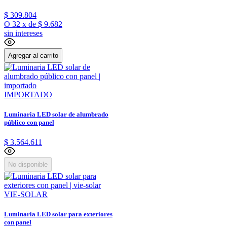
$
309
.
804
O
32
x
de
$ 9.682
sin intereses
Agregar al carrito
IMPORTADO
Luminaria LED solar de alumbrado
público con panel
$
3
.
564
.
611
No disponible
VIE-SOLAR
Luminaria LED solar para exteriores
con panel