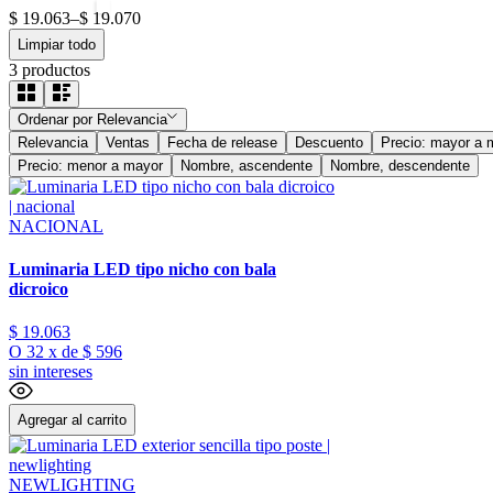
$ 19.063
–
$ 19.070
Limpiar todo
3
productos
Ordenar por
Relevancia
Relevancia
Ventas
Fecha de release
Descuento
Precio: mayor a 
Precio: menor a mayor
Nombre, ascendente
Nombre, descendente
NACIONAL
Luminaria LED tipo nicho con bala
dicroico
$
19
.
063
O
32
x
de
$ 596
sin intereses
Agregar al carrito
NEWLIGHTING