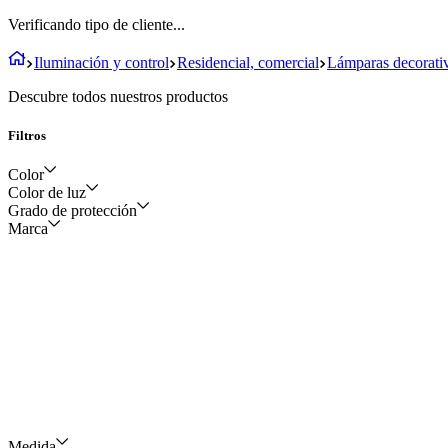
Verificando tipo de cliente...
Iluminación y control
Residencial, comercial
Lámparas decorati
Descubre todos nuestros productos
Filtros
Color
Color de luz
Grado de protección
Negro
Marca
Neutra
IP65
Fría
Medida