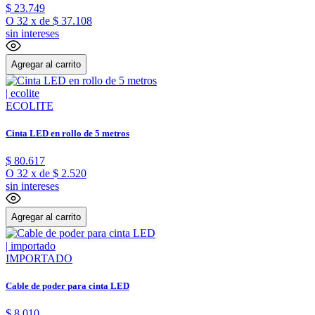
$
23
.
749
O
32
x
de
$ 37.108
sin intereses
Agregar al carrito
ECOLITE
Cinta LED en rollo de 5 metros
$
80
.
617
O
32
x
de
$ 2.520
sin intereses
Agregar al carrito
IMPORTADO
Cable de poder para cinta LED
$
8
.
010