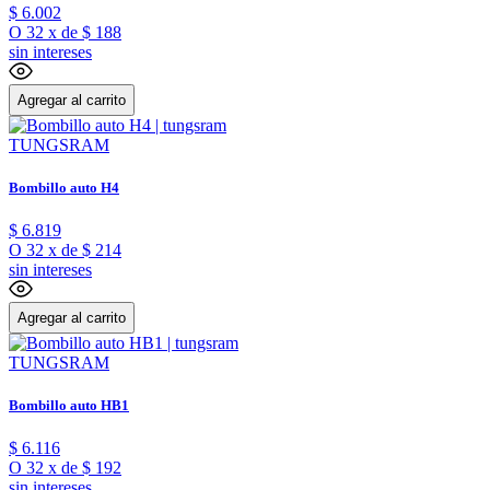
$
6
.
002
O
32
x
de
$ 188
sin intereses
Agregar al carrito
TUNGSRAM
Bombillo auto H4
$
6
.
819
O
32
x
de
$ 214
sin intereses
Agregar al carrito
TUNGSRAM
Bombillo auto HB1
$
6
.
116
O
32
x
de
$ 192
sin intereses