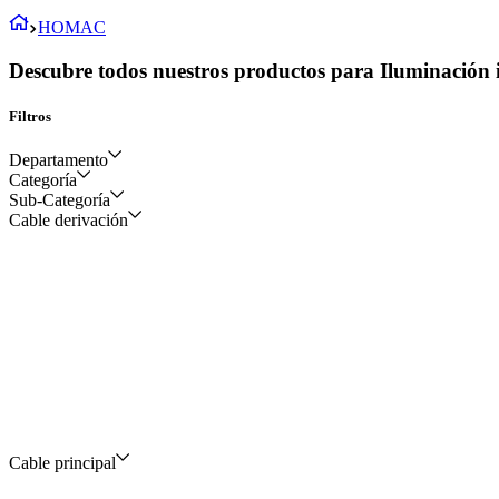
HOMAC
Descubre todos nuestros productos para Iluminación i
Filtros
Departamento
Categoría
Sub-Categoría
Eléctrico y construcción
Cable derivación
Distribución y
transmisión de energia
Conectores para
distribución de la energia
Cable principal