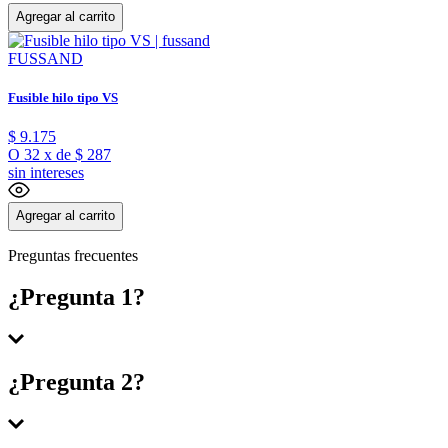
Agregar al carrito
FUSSAND
Fusible hilo tipo VS
$
9
.
175
O
32
x
de
$ 287
sin intereses
Agregar al carrito
Preguntas frecuentes
¿Pregunta 1?
Respuesta 1
¿Pregunta 2?