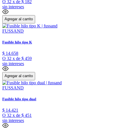
O
32
x
de
$ 182
sin intereses
Agregar al carrito
FUSSAND
Fusible hilo tipo K
$
14
.
658
O
32
x
de
$ 459
sin intereses
Agregar al carrito
FUSSAND
Fusible hilo tipo dual
$
14
.
421
O
32
x
de
$ 451
sin intereses