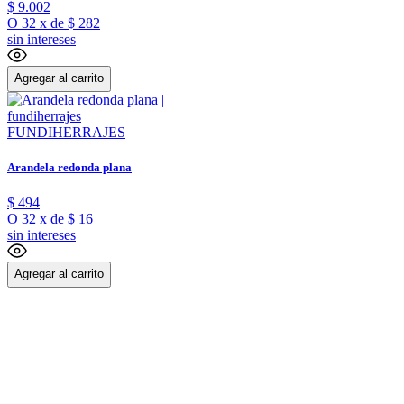
$
9
.
002
O
32
x
de
$ 282
sin intereses
Agregar al carrito
FUNDIHERRAJES
Arandela redonda plana
$
494
O
32
x
de
$ 16
sin intereses
Agregar al carrito