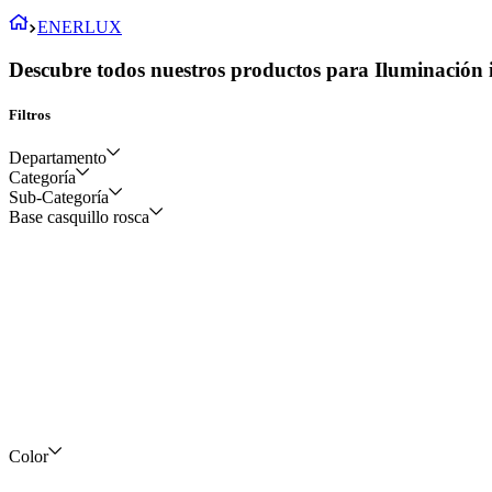
ENERLUX
Descubre todos nuestros productos para Iluminación i
Filtros
Departamento
Categoría
Sub-Categoría
Iluminación y control
Base casquillo rosca
Residencial, comercial
Paneles LED
Eléctrico y construcción
Alumbrado público
Tubos LED
Lámparas
Tomacorrientes e
interruptores
Dispositivos y aparatos
eléctricos
Reflectores LED
Luminarias de
alumbrado público LED
Color
Lámparas tortuga