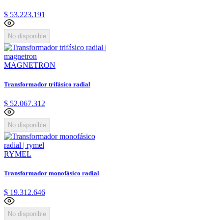
$
53
.
223
.
191
No disponible
MAGNETRON
Transformador trifásico radial
$
52
.
067
.
312
No disponible
RYMEL
Transformador monofásico radial
$
19
.
312
.
646
No disponible