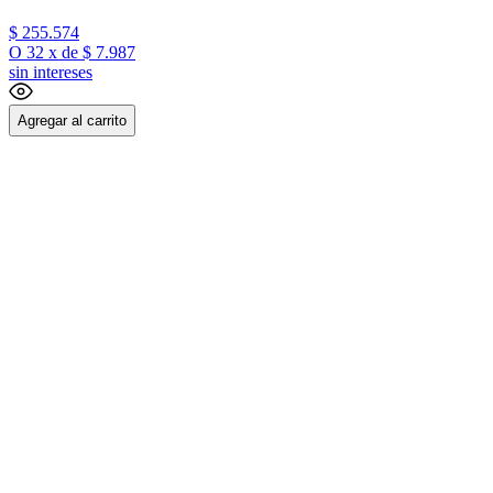
$
255
.
574
O
32
x
de
$ 7.987
sin intereses
Agregar al carrito