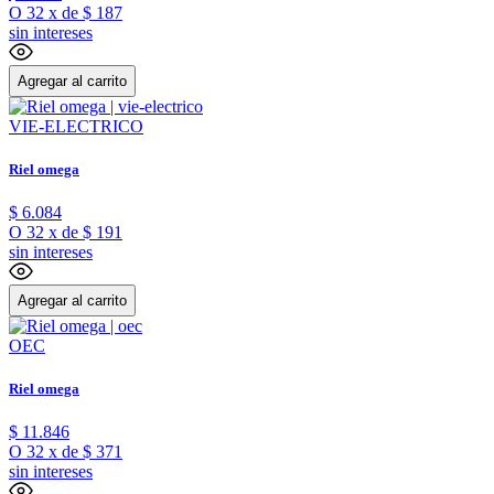
O
32
x
de
$ 187
sin intereses
Agregar al carrito
VIE-ELECTRICO
Riel omega
$
6
.
084
O
32
x
de
$ 191
sin intereses
Agregar al carrito
OEC
Riel omega
$
11
.
846
O
32
x
de
$ 371
sin intereses