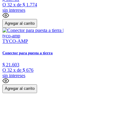
O
32
x
de
$ 1.774
sin intereses
Agregar al carrito
TYCO-AMP
Conector para puesta a tierra
$
21
.
603
O
32
x
de
$ 676
sin intereses
Agregar al carrito