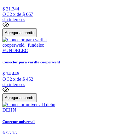
$
21
.
344
O
32
x
de
$ 667
sin intereses
Agregar al carrito
FUNDELEC
Conector para varilla cooperweld
$
14
.
446
O
32
x
de
$ 452
sin intereses
Agregar al carrito
DEHN
Conector universal
$
56
.
761