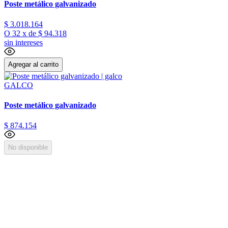
Poste metálico galvanizado
$
3
.
018
.
164
O
32
x
de
$ 94.318
sin intereses
Agregar al carrito
GALCO
Poste metálico galvanizado
$
874
.
154
No disponible