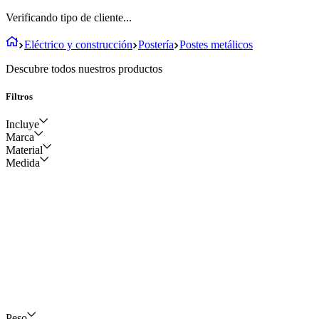
Verificando tipo de cliente...
Eléctrico y construcción
Postería
Postes metálicos
Descubre todos nuestros productos
Filtros
Incluye
Marca
Material
Sin brazo con cartelas y
Medida
canasta anclaje Base
NACIONAL
25x25 centímetros
Metálico galvanizado
GALCO
DIMEL
Peso