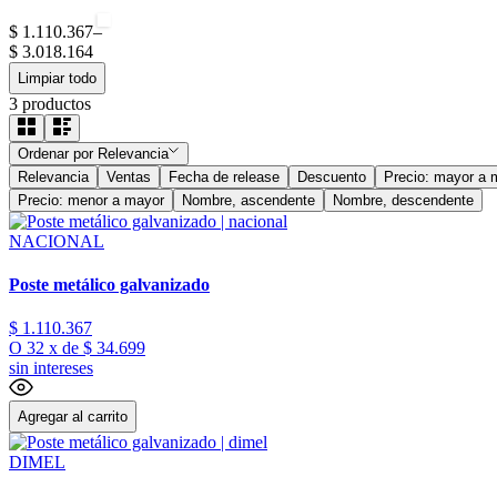
$ 1.110.367
–
$ 3.018.164
Limpiar todo
3
productos
Ordenar por
Relevancia
Relevancia
Ventas
Fecha de release
Descuento
Precio: mayor a 
Precio: menor a mayor
Nombre, ascendente
Nombre, descendente
NACIONAL
Poste metálico galvanizado
$
1
.
110
.
367
O
32
x
de
$ 34.699
sin intereses
Agregar al carrito
DIMEL