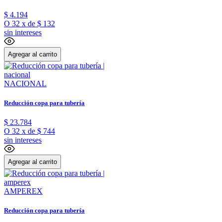
$
4
.
194
O
32
x
de
$ 132
sin intereses
Agregar al carrito
NACIONAL
Reducción copa para tubería
$
23
.
784
O
32
x
de
$ 744
sin intereses
Agregar al carrito
AMPEREX
Reducción copa para tubería