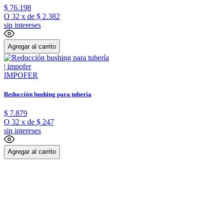
$
76
.
198
O
32
x
de
$ 2.382
sin intereses
Agregar al carrito
IMPOFER
Reducción bushing para tubería
$
7
.
879
O
32
x
de
$ 247
sin intereses
Agregar al carrito