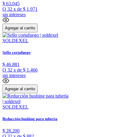
$
63
.
045
O
32
x
de
$ 1.971
sin intereses
Agregar al carrito
SOLDEXEL
Sello cortafuego
$
46
.
881
O
32
x
de
$ 1.466
sin intereses
Agregar al carrito
SOLDEXEL
Reducción bushing para tubería
$
28
.
200
O
32
x
de
$ 882