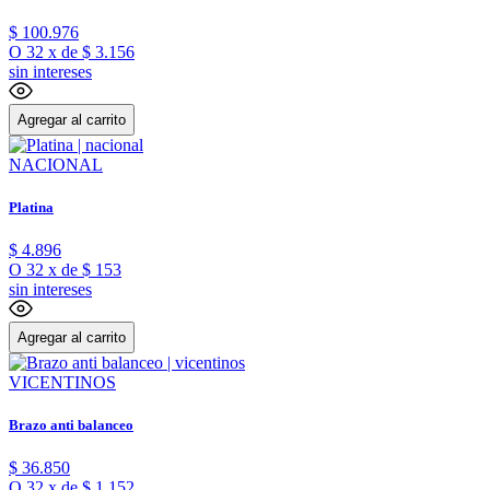
$
100
.
976
O
32
x
de
$ 3.156
sin intereses
Agregar al carrito
NACIONAL
Platina
$
4
.
896
O
32
x
de
$ 153
sin intereses
Agregar al carrito
VICENTINOS
Brazo anti balanceo
$
36
.
850
O
32
x
de
$ 1.152