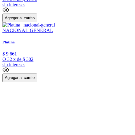
sin intereses
Agregar al carrito
NACIONAL-GENERAL
Platina
$
9
.
661
O
32
x
de
$ 302
sin intereses
Agregar al carrito