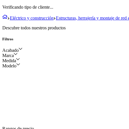
Verificando tipo de cliente...
Eléctrico y construcción
Estructuras, herrajería y montaje de red e
Descubre todos nuestros productos
Filtros
Acabado
Marca
Medida
Galvanizado
Modelo
IMPUCHE
5/8 pulgadas
NACIONAL
3/8 pulgadas
NACIONAL-
GENERAL
3/4 pulgadas
FUNDIHERRAJES
1 pulgada
1/8 pulgadas
Rangos de precio