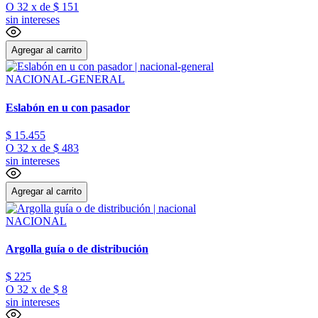
O
32
x
de
$ 151
sin intereses
Agregar al carrito
NACIONAL-GENERAL
Eslabón en u con pasador
$
15
.
455
O
32
x
de
$ 483
sin intereses
Agregar al carrito
NACIONAL
Argolla guía o de distribución
$
225
O
32
x
de
$ 8
sin intereses