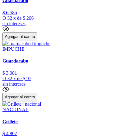
Guardacabo
$
6
.
585
O
32
x
de
$ 206
sin intereses
Agregar al carrito
IMPUCHE
Guardacabo
$
3
.
081
O
32
x
de
$ 97
sin intereses
Agregar al carrito
NACIONAL
Grillete
$
4
.
807