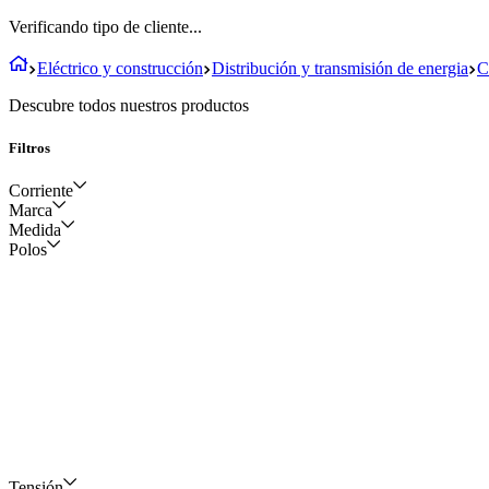
Verificando tipo de cliente...
Eléctrico y construcción
Distribución y transmisión de energia
C
Descubre todos nuestros productos
Filtros
Corriente
Marca
Medida
1200 miliamperios
Polos
TECHMAN
19 x 13 milímetros
10 amperios
JINAN
Tensión