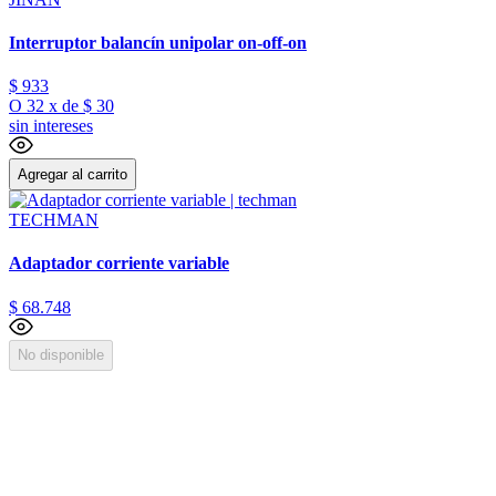
Interruptor balancín unipolar on-off-on
$
933
O
32
x
de
$ 30
sin intereses
Agregar al carrito
TECHMAN
Adaptador corriente variable
$
68
.
748
No disponible