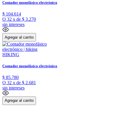
Contador monofásico electrónico
$
104
.
614
O
32
x
de
$ 3.270
sin intereses
Agregar al carrito
HIKING
Contador monofásico electrónico
$
85
.
780
O
32
x
de
$ 2.681
sin intereses
Agregar al carrito