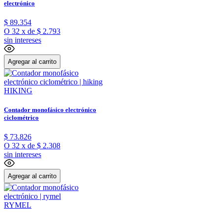
electrónico
$
89
.
354
O
32
x
de
$ 2.793
sin intereses
Agregar al carrito
HIKING
Contador monofásico electrónico
ciclométrico
$
73
.
826
O
32
x
de
$ 2.308
sin intereses
Agregar al carrito
RYMEL