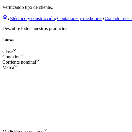
Verificando tipo de cliente...
Eléctrico y construcción
Contadores y medidores
Contador elect
Descubre todos nuestros productos
Filtros
Clase
Conexión
Corriente nominal
1
Marca
3 fases /4 hilos - 2 fases
/3 hilos 4 hilos/trifásico
5(120) amperios
Medición de consumo