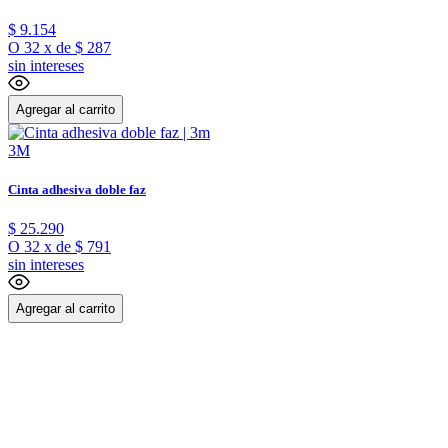
$
9
.
154
O
32
x
de
$ 287
sin intereses
Agregar al carrito
3M
Cinta adhesiva doble faz
$
25
.
290
O
32
x
de
$ 791
sin intereses
Agregar al carrito