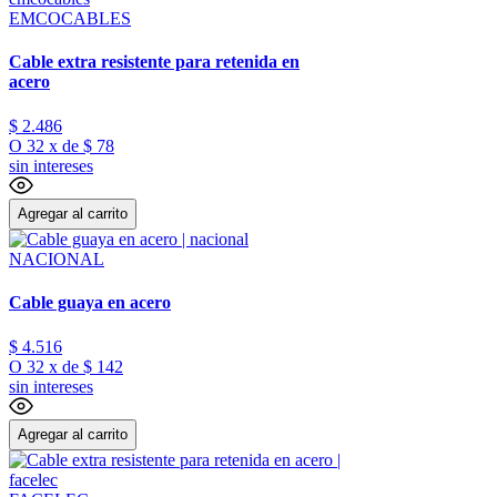
EMCOCABLES
Cable extra resistente para retenida en
acero
$
2
.
486
O
32
x
de
$ 78
sin intereses
Agregar al carrito
NACIONAL
Cable guaya en acero
$
4
.
516
O
32
x
de
$ 142
sin intereses
Agregar al carrito