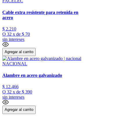
FACELEC
Cable extra resistente para retenida en
acero
$
2
.
210
O
32
x
de
$ 70
sin intereses
Agregar al carrito
NACIONAL
Alambre en acero galvanizado
$
12
.
466
O
32
x
de
$ 390
sin intereses
Agregar al carrito