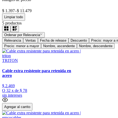
$ 1.397
–
$ 11.479
Limpiar todo
5
productos
Ordenar por
Relevancia
Relevancia
Ventas
Fecha de release
Descuento
Precio: mayor a 
Precio: menor a mayor
Nombre, ascendente
Nombre, descendente
TRITON
Cable extra resistente para retenida en
acero
$
2
.
469
O
32
x
de
$ 78
sin intereses
Agregar al carrito