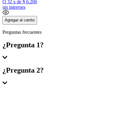
O
32
x
de
$ 6.206
sin intereses
Agregar al carrito
Preguntas frecuentes
¿Pregunta 1?
Respuesta 1
¿Pregunta 2?
Respuesta 2