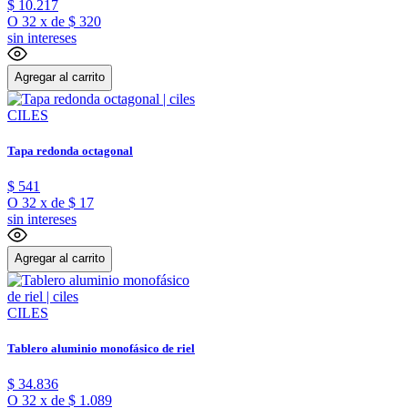
$
10
.
217
O
32
x
de
$ 320
sin intereses
Agregar al carrito
CILES
Tapa redonda octagonal
$
541
O
32
x
de
$ 17
sin intereses
Agregar al carrito
CILES
Tablero aluminio monofásico de riel
$
34
.
836
O
32
x
de
$ 1.089