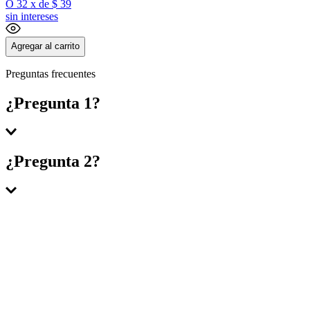
O
32
x
de
$ 39
sin intereses
Agregar al carrito
Preguntas frecuentes
¿Pregunta 1?
Respuesta 1
¿Pregunta 2?
Respuesta 2