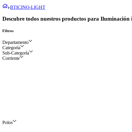
BTICINO-LIGHT
Descubre todos nuestros productos para Iluminación i
Filtros
Departamento
Categoría
Sub-Categoría
Eléctrico y construcción
Corriente
Dispositivos y aparatos
eléctricos
Tomacorrientes e
interruptores
Polos