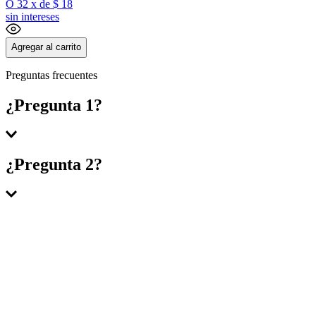
O
32
x
de
$ 18
sin intereses
Agregar al carrito
Preguntas frecuentes
¿Pregunta 1?
Respuesta 1
¿Pregunta 2?
Respuesta 2