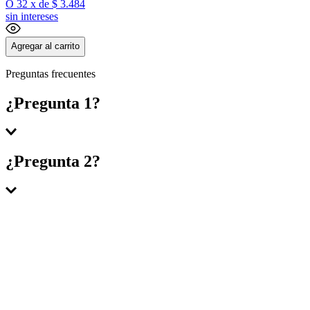
O
32
x
de
$ 3.484
sin intereses
Agregar al carrito
Preguntas frecuentes
¿Pregunta 1?
Respuesta 1
¿Pregunta 2?
Respuesta 2