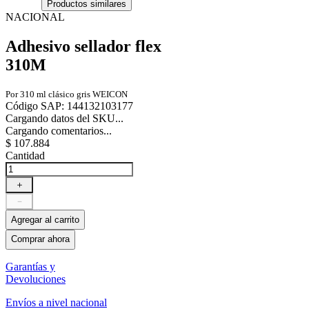
Productos similares
NACIONAL
Adhesivo sellador flex
310M
Por 310 ml clásico gris WEICON
Código SAP
:
144132103177
Cargando datos del SKU...
Cargando comentarios...
$
107
.
884
Cantidad
＋
－
Agregar al carrito
Comprar ahora
Garantías y
Devoluciones
Envíos a nivel nacional